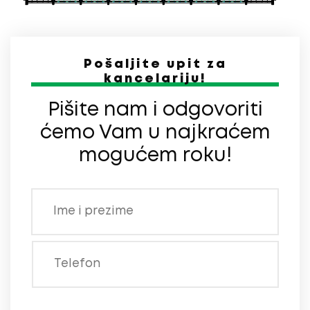
Pošaljite upit za
kancelariju!
Pišite nam i odgovoriti
ćemo Vam u najkraćem
mogućem roku!