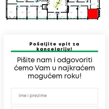
Pošaljite upit za
kancelariju!
Pišite nam i odgovoriti
ćemo Vam u najkraćem
mogućem roku!