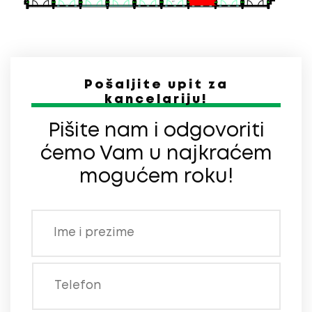
Pošaljite upit za
kancelariju!
Pišite nam i odgovoriti
ćemo Vam u najkraćem
mogućem roku!