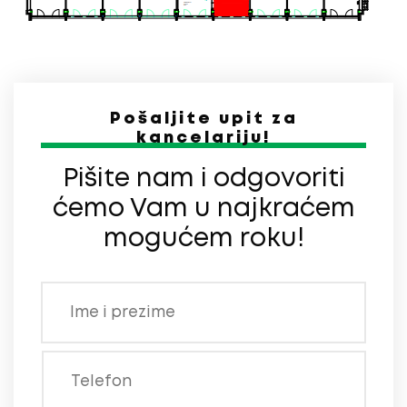
Pošaljite upit za
kancelariju!
Pišite nam i odgovoriti
ćemo Vam u najkraćem
mogućem roku!