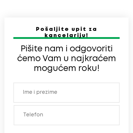
Pošaljite upit za
kancelariju!
Pišite nam i odgovoriti
ćemo Vam u najkraćem
mogućem roku!