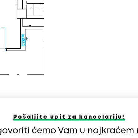
Pošaljite upit za kancelariju!
dgovoriti ćemo Vam u najkraće