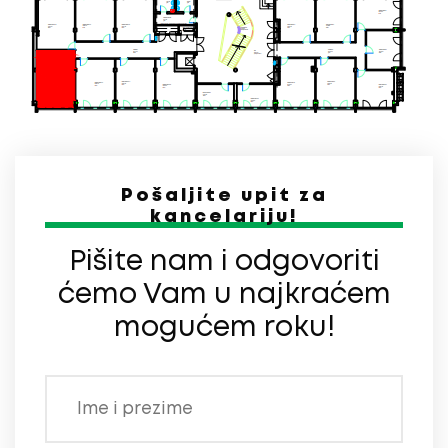
Pošaljite upit za
kancelariju!
Pišite nam i odgovoriti
ćemo Vam u najkraćem
mogućem roku!